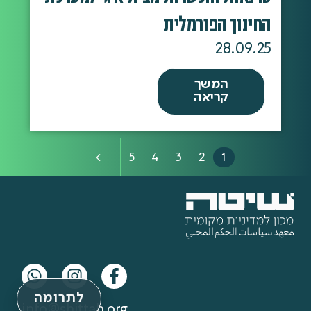
החינוך הפורמלית
28.09.25
המשך
קריאה
5
4
3
2
1
>
לתרומה
info@shittah.org