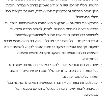
הרשות, הכלי המרכזי שלו הוא ידע מעמיק בדרכי העבודה: הכרת
חוקי העזר, הנהלים והפרקטיקות המועצתיות, והפגנת בקיאות בכל
מהלך פרוצדורלי.
התמקצעות בתקציב
– התקציב הוא הזירה המשמעותית ביותר. על
חבר אופוזיציה להעמיק בפרטים, לנתח, להביע עמדה עצמאית
ולהשפיע ככל שניתן היות ואינו מחויב למשמעת קואליציונית.
ועדת הביקורת –
כלי חשוב אך מוגבל – הוועדה היא אמצעי מרכזי
לפיקוח, אך היא עוסקת בעיקר בבחינת העבר. לכן יש להשלים אותה
בשימוש בכלים נוספים כמו מעקב תקציבי, מינויים ושליטה
בפרוצדורה.
ייצוג בוועדות ובתאגידים –
לחברי האופוזיציה מוקצה ייצוג יחסי
בכל הוועדות ובגופים עירוניים, כולל תאגידים עירוניים – חשוב
לעמוד על מימוש זכות זו.
זכות לנוכחות בוועדות
– חברי האופוזיציה רשאים להשתתף בכל
הישיבות, לרבות ישיבות ועדת ההנהלה, גם אם במעמד של
משקיפים.