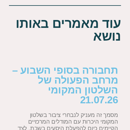
עוד מאמרים באותו
נושא
תחבורה בסופי השבוע –
פט
מרחב הפעולה של
המ
השלטון המקומי
בו
26
21.07.26
מסמך זה מעניק לנבחרי ציבור בשלטון
התק
המקומי היכרות עם המודלים המרכזיים
התח
הקיימים כיום להפעלת היסעים בשבת, לצד
למל