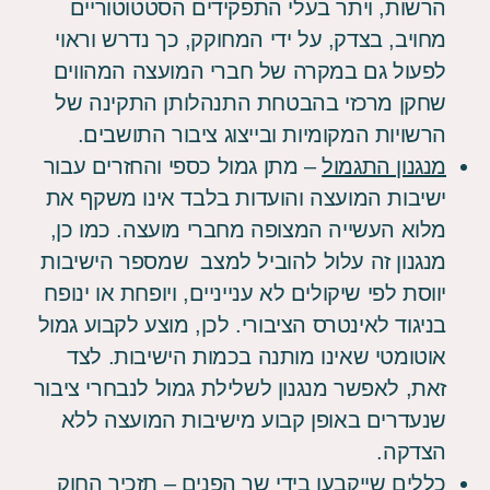
הרשות, ויתר בעלי התפקידים הסטטוטוריים
מחויב, בצדק, על ידי המחוקק, כך נדרש וראוי
לפעול גם במקרה של חברי המועצה המהווים
שחקן מרכזי בהבטחת התנהלותן התקינה של
הרשויות המקומיות ובייצוג ציבור התושבים.
מנגנון התגמול
–
מתן גמול כספי והחזרים עבור
ישיבות המועצה והועדות בלבד אינו משקף את
מלוא העשייה המצופה מחברי מועצה. כמו כן,
מנגנון זה עלול להוביל למצב שמספר הישיבות
יווסת לפי שיקולים לא ענייניים, ויופחת או ינופח
בניגוד לאינטרס הציבורי. לכן, מוצע לקבוע גמול
אוטומטי שאינו מותנה בכמות הישיבות. לצד
זאת, לאפשר מנגנון לשלילת גמול לנבחרי ציבור
שנעדרים באופן קבוע מישיבות המועצה ללא
הצדקה.
כללים שייקבעו בידי שר הפנים
– תזכיר החוק